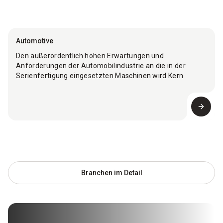
Automotive
Den außerordentlich hohen Erwartungen und
Anforderungen der Automobilindustrie an die in der
Serienfertigung eingesetzten Maschinen wird Kern
Microtechnik mit seinen CNC-Bearbeitungszentren in
höchster Weise gerecht. Kern Maschinen zeichnen sich
durch die Erfüllung höchster Qualitätsstandards sowie
extreme Prozessstabilität und Zuverlässigkeit aus und
sind für die mannlose Fertigung über 24 Stunden an 7
Tagen pro Woche optimiert.
Branchen im Detail