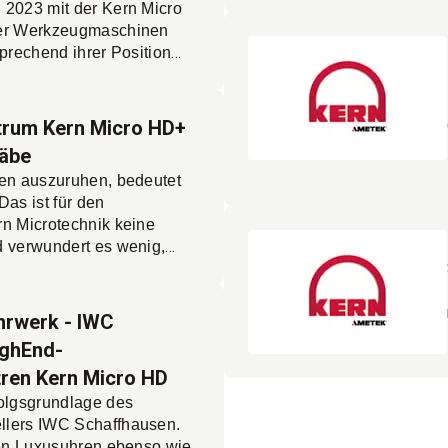
 2023 mit der Kern Micro
der Werkzeugmaschinen
sprechend ihrer Position
ng platziert und bearbeitet
ste Keramik mit dem von
tilen Schnitt“
trum Kern Micro HD+
 höchster
täbe
 Einsatz dieser Highend-
ten auszuruhen, bedeutet
 dem Unternehmen
Das ist für den
d eröffnet Chancen für
rn Microtechnik keine
 verwundert es wenig,
auer aus dem bayrischen
o-Baureihe bereits fünf
n Großinnovation wieder
Uhrwerk - IWC
 mit der Kern Micro HD+.
HighEnd-
an Steifigkeit, thermischer
ren Kern Micro HD
t, Verschleißfreiheit und
öglicht sie das
folgsgrundlage des
egrierbare
llers IWC Schaffhausen.
Mehr lesen.
gie.
enen Luxusuhren ebenso wie