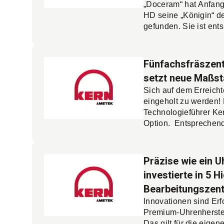
„Doceram“ hat Anfang
HD seine „Königin“ 
gefunden. Sie ist ent
erhaben in der Fertigu
selbst anspruchsvoll
Kern entwickelten „duk
Fünfachsfräszen
prozesssicher und mit
setzt neue Maßs
Oberflächengüte. Der
Sich auf dem Erreich
Technologie sichert
eingeholt zu werden! 
bestehende Märkte un
Technologieführer Ke
Mehr lesen.
neue.
Option. Entsprechend
dass der Maschinenb
Eschenlohe seine Micr
Jahre nach der letzte
Präzise wie ein 
nach oben erweitert –
investierte in 5 
Sie steht für ein Plus 
Bearbeitungszent
Stabilität, Genauigkei
Ergonomie. Zudem erm
Innovationen sind Er
Rundschleifen als int
Premium-Uhrenherste
Bearbeitungstechnolo
Das gilt für die eig