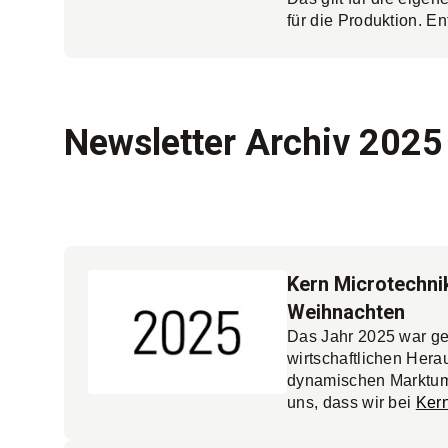
für die Produktion. E
wenig, dass höchstpr
von Kern die Fräsfert
investierte IWC in fü
Bearbeitungszentren 
lesen.
Newsletter Archiv 2025
Kern Microtechni
Weihnachten
Das Jahr 2025 war ge
wirtschaftlichen Her
dynamischen Marktumf
uns, dass wir bei
Kern
Partnerschaften, tech
und eines hochengag