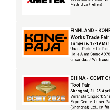
Madrid zu treffen!
FINNLAND - KONE
Works Trade Fair
Tampere, 17-19 Mär
Unser Partner für Finnl
Halle A am Stand A878
unser Gast! Wir freuen
Tampere Sports & Exp
Melden Sie sich hier 
CHINA - CCMT Ch
Tool Fair
Shanghai, 21-25 Apri
Veranstaltungsort: Sh
Expo Centre. Unser Pa
(Shanghai) Ltd., ist fü