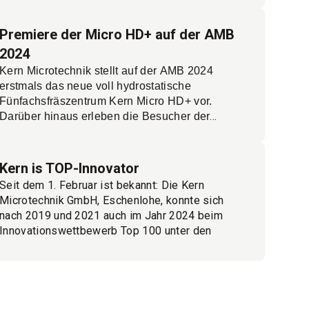
Hochpräzisions-Bearbeitungszentrum Kern
.
Mehr lesen.
Micro HD
Premiere der Micro HD+ auf der AMB
2024
Kern Microtechnik stellt auf der AMB 2024
erstmals das neue voll hydrostatische
Fünfachsfräszentrum Kern Micro HD+ vor.
Darüber hinaus erleben die Besucher der
Fachmesse das weiterentwickelte
Laserbearbeitungszentrum Kern Femto E3 und
eine automatisierte Kern Micro HD in Aktion.
Kern is TOP-Innovator
Wer die Kern Micro HD kennt und weiß, wie
Seit dem 1. Februar ist bekannt: Die Kern
präzise und schnell dieses High-end-
Microtechnik GmbH, Eschenlohe, konnte sich
Bearbeitungszentrum arbeitet, kann sich kaum
nach 2019 und 2021 auch im Jahr 2024 beim
vorstellen, was daran zu verbessern wäre. Den
Innovationswettbewerb Top 100 unter den
Entwicklern der Kern Microtechnik GmbH,
Besten ihrer Klasse platzieren. Die beiden
Eschenlohe, ist es dennoch gelungen, die
Geschäftsführer Simon Eickholt und Sebastian
Maschine auf ein noch höheres Niveau zu
Guggenmos freuen sich über die Auszeichnung
heben, so dass sie dem Plus in ihrem Namen
zum Top-Innovator ganz besonders, denn
Mehr lesen.
mehr als gerecht wird
.
sie zeigt, dass Kern nicht nur kontinuierlich