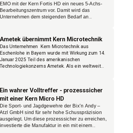
EMO mit der Kern Fortis HD ein neues 5-Achs-
Bearbeitungszentrum vor. Damit wird das
Unternehmen dem steigenden Bedarf an
großen, hochgenauen 5-Achs-Bauteilen gerecht.
Messebesucher können die Maschine in Halle
12, Stand D16 live erleben. Außerdem
Ametek übernimmt Kern Microtechnik
präsentiert Kern eine für die Serienfertigung
Das Unternehmen Kern Microtechnik aus
ausgelegte Micro HD+ und das
Eschenlohe in Bayern wurde mit Wirkung zum 14.
Mehr
Laserbearbeitungszentrum Femto E3.
Januar 2025 Teil des amerikanischen
lesen.
Technologiekonzerns Ametek. Als ein weltweit
führender Anbieter von industriellen
Technologielösungen mit einem Jahresumsatz
von rund sieben Milliarden US-Dollar biete das
Ein wahrer Volltreffer - prozesssicher
kapitalstarke Unternehmen eine gute Basis, um
mit einer Kern Micro HD
die vielen Ideen von Kern Wirklichkeit werden zu
lassen, heißt es aus dem Unternehmen.
Mehr
Die Sport- und Jagdgewehre der Bix’n Andy –
lesen.
Atzl GmbH sind für sehr hohe Schusspräzision
ausgelegt. Um diese prozesssicher zu erreichen,
investierte die Manufaktur in ein mit einem
Erowa ERC 80 automatisiertes 5-Achs-