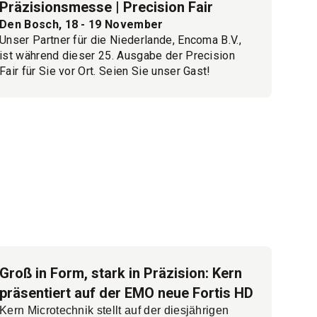
Präzisionsmesse | Precision Fair
Den Bosch, 18 - 19 November
Unser Partner für die Niederlande, Encoma B.V.,
ist während dieser 25. Ausgabe der Precision
Fair für Sie vor Ort. Seien Sie unser Gast!
Veranstaltungsort: Brabanthallen, Den Bosch
(’s‑Hertogenbosch) im Süden der Niederlande.
Melden Sie sich hier an!
Groß in Form, stark in Präzision: Kern
präsentiert auf der EMO neue Fortis HD
Kern Microtechnik stellt auf der diesjährigen