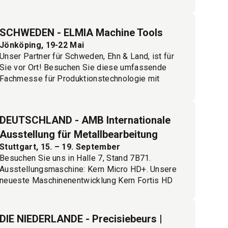
Niederlande zu treffen. Veranstaltungsort: NH
Conference Center Koningshof.
Melden Sie sich hier an!
SCHWEDEN - ELMIA Machine Tools
Jönköping, 19-22 Mai
Unser Partner für Schweden, Ehn & Land, ist für
Sie vor Ort! Besuchen Sie diese umfassende
Fachmesse für Produktionstechnologie mit
Werkzeugmaschinen in Betrieb sowie Werkzeug-
und Messtechnik! Wir freuen uns darauf, Sie in
Jönköping zu treffen!
DEUTSCHLAND - AMB Internationale
Melden Sie sich hier an!
Ausstellung für Metallbearbeitung
Stuttgart, 15. – 19. September
Besuchen Sie uns in Halle 7, Stand 7B71.
Ausstellungsmaschine: Kern Micro HD+. Unsere
neueste Maschinenentwicklung Kern Fortis HD
präsentieren wir Ihnen in der "Kern Fortis
Experience Area".
Melden Sie sich hier an!
DIE NIEDERLANDE - Precisiebeurs |