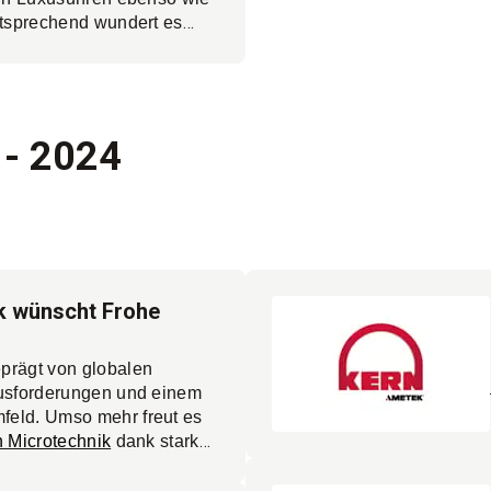
ntsprechend wundert es
äzise Bearbeitungszentren
igung dominieren. Zuletzt
nf Highend-
Mehr
Kern Micro HD.
 - 2024
k wünscht Frohe
prägt von globalen
ausforderungen und einem
eld. Umso mehr freut es
 Microtechnik
dank starker
nischer Innovationskraft
ierten Teams auf