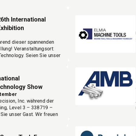
i zu treffen!
an!
th International
xhibition
hrend dieser spannenden
lung! Veranstaltungsort:
Technology. Seien Sie unser
an!
ational
echnology Show
ptember
cision, Inc. während der
ding, Level 3 – 338719 –
Sie unser Gast. Wir freuen
cago zu treffen!
an!