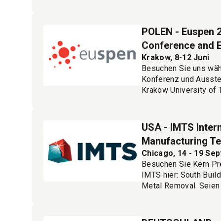
darauf, Sie in Shangha
Melden Sie sich hier 
POLEN - Euspen 26
Conference and E
Krakow, 8-12 Juni
Besuchen Sie uns wä
Konferenz und Ausstel
Krakow University of 
Gast!
Melden Sie sich hier 
USA - IMTS Intern
Manufacturing T
Chicago, 14 - 19 Se
Besuchen Sie Kern Pre
IMTS hier: South Buil
Metal Removal. Seien 
uns darauf, Sie in Chi
Melden Sie sich hier 