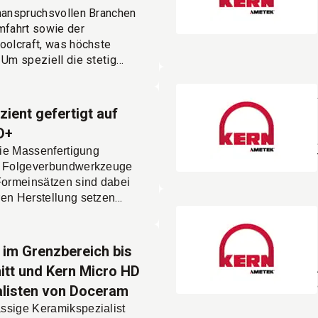
chanspruchsvollen Branchen
mfahrt sowie der
oolcraft, was höchste
 Um speziell die stetig
ungen im Werkzeugbau zu
ernehmen im Jahr 2024
sich für das fünfachsige
zient gefertigt auf
szentrum Kern Micro HD
D+
en.
 die Massenfertigung
e. Folgeverbundwerkzeuge
Formeinsätzen sind dabei
ren Herstellung setzen
 auf fünfachsige High-
ren wie die
 höchste Präzision und
 im Grenzbereich bis
ur einer Aufspannung
nitt und Kern Micro HD
sen.
alisten von Doceram
ssige Keramikspezialist