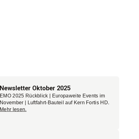
ins Innovationsmanagement investiert, sondern
damit Markterfolge erzielt und den Kunden zu
Wettbewerbsvorteilen verhilft.
Mehr lesen.
Newsletter Oktober 2025
EMO 2025 Rückblick | Europaweite Events im
November | Luftfahrt-Bauteil auf Kern Fortis HD.
Mehr lesen.