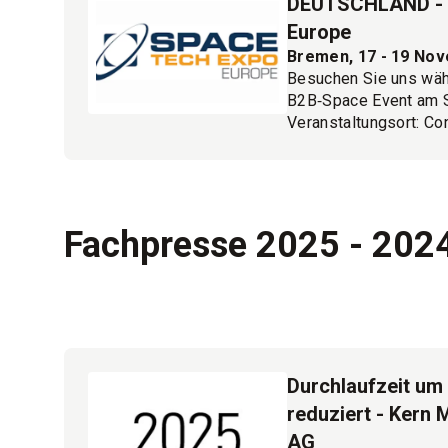
DEUTSCHLAND - 
Europe
Bremen, 17 - 19 No
Besuchen Sie uns wä
B2B‑Space Event am S
Veranstaltungsort: C
Bremen.
Melden Sie sich hier 
Fachpresse 2025 - 202
Durchlaufzeit um
reduziert - Kern 
AG