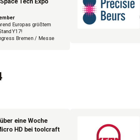
Space Tech Expo
vember
hrend Europas größtem
tand Y17!
ongress Bremen / Messe
an!
4
 über eine Woche
Micro HD bei toolcraft