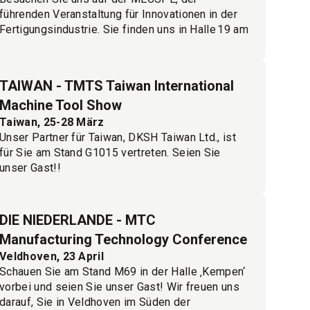
führenden Veranstaltung für Innovationen in der
Fertigungsindustrie. Sie finden uns in Halle 19 am
Stand D49. Wir freuen uns sehr darauf, Sie in
Bologna zu treffen!
Melden Sie sich hier an!
TAIWAN - TMTS Taiwan International
Machine Tool Show
Taiwan, 25-28 März
Unser Partner für Taiwan, DKSH Taiwan Ltd., ist
für Sie am Stand G1015 vertreten. Seien Sie
unser Gast!!
Melden Sie sich hier an!
DIE NIEDERLANDE - MTC
Manufacturing Technology Conference
Veldhoven, 23 April
Schauen Sie am Stand M69 in der Halle ‚Kempen‘
vorbei und seien Sie unser Gast! Wir freuen uns
darauf, Sie in Veldhoven im Süden der