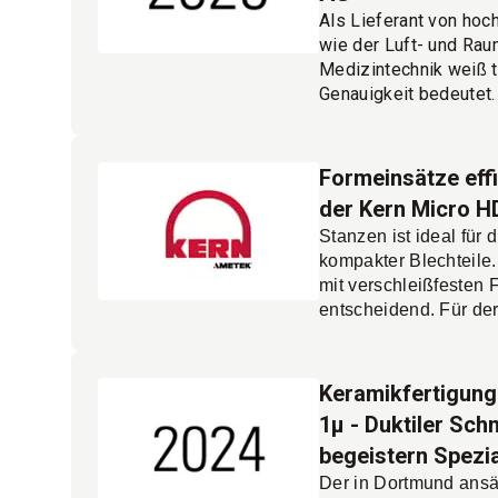
Als Lieferant von ho
wie der Luft- und Rau
Medizintechnik weiß t
Genauigkeit bedeutet.
steigenden Anforder
erfüllen, hat das Unt
wieder investiert und 
Formeinsätze effi
Premium-Bearbeitung
der Kern Micro H
entschieden.
Mehr les
Stanzen ist ideal für
kompakter Blechteil
mit verschleißfesten 
entscheidend. Für de
moderne Formenbauer
End-Bearbeitungszent
‘Kern Micro HD+‘, die
Keramikfertigung
Oberflächengüte in n
1μ - Duktiler Sch
Mehr le
ermöglichen.
begeistern Spezi
Der in Dortmund ansä