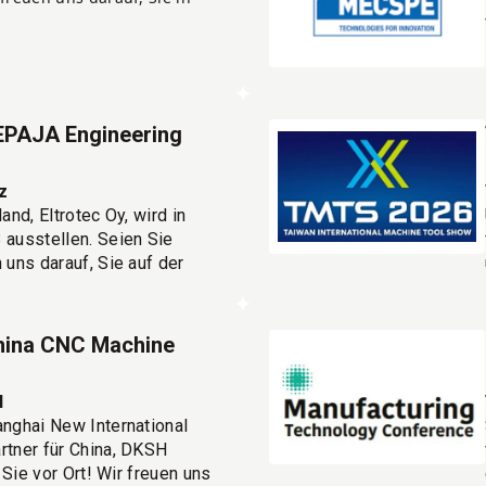
PAJA Engineering
z
and, Eltrotec Oy, wird in
 ausstellen. Seien Sie
 uns darauf, Sie auf der
o zu treffen!
an!
ina CNC Machine
l
anghai New International
rtner für China, DKSH
r Sie vor Ort! Wir freuen uns