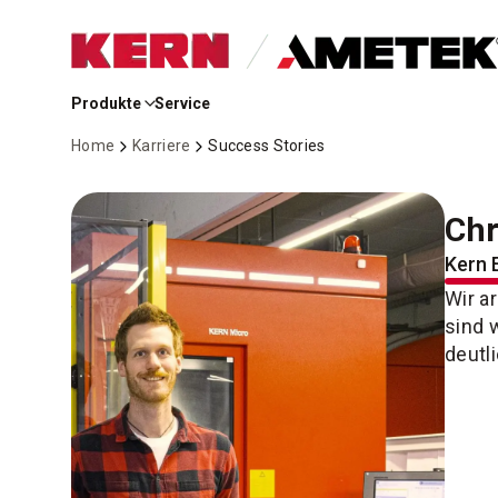
Skip
to
Produkte
Service
Main
Content
Home
Karriere
Success Stories
Chr
Kern 
Wir a
sind 
deutl