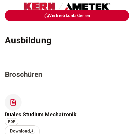
Skip
Vertrieb kontaktieren
to
Main
Content
Ausbildung
Broschüren
Duales Studium Mechatronik
PDF
Download